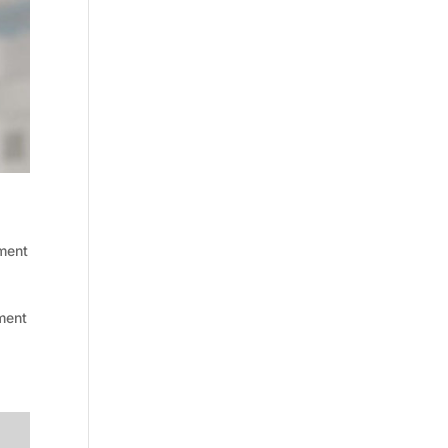
ement
ment