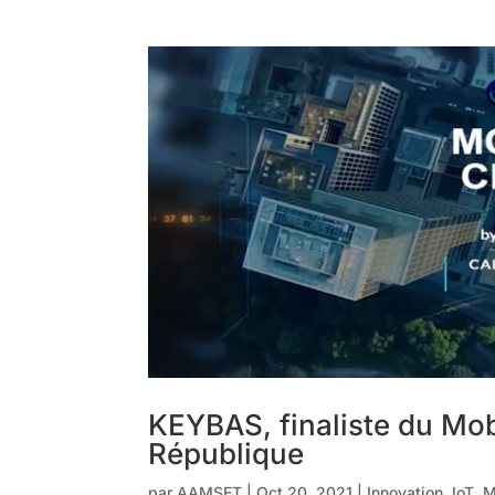
KEYBAS, finaliste du Mob
République
par
AAMSET
|
Oct 20, 2021
|
Innovation
,
IoT
,
M