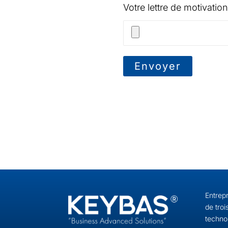
Votre lettre de motivatio
Entrepr
de troi
technol