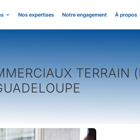
ns
Nos expertises
Notre engagement
À propos
MERCIAUX TERRAIN (H
 GUADELOUPE